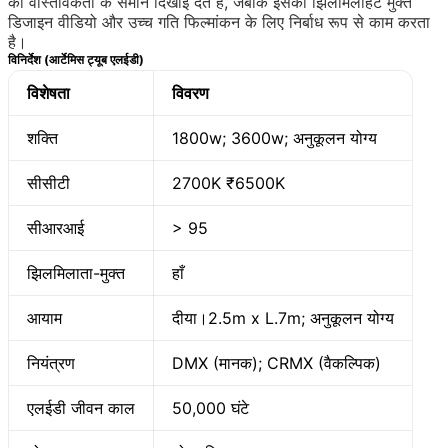
को वास्तविकता के समान दिखाई देते हैं, जबकि इसका झिलमिलाहट मुक्त
डिजाइन वीडियो और उच्च गति फिल्मांकन के लिए निर्बाध रूप से काम करता
है।
विनिर्देश (आर्टेमिस ट्यूब एलईडी)
विशेषता
विवरण
शक्ति
1800w; 3600w; अनुकूलन योग्य
सीसीटी
2700K ₹6500K
सीआरआई
> 95
झिलमिलाता-मुक्त
हाँ
आयाम
दीया।2.5m x L.7m; अनुकूलन योग्य
नियंत्रण
DMX (मानक); CRMX (वैकल्पिक)
एलईडी जीवन काल
50,000 घंटे