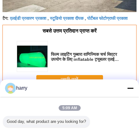
एलईडी प्रसारण प्रकाश
स्टूडियो प्रकाश दीपक
पोर्टेबल फोटोग्राफी प्रकाश
टैग:
,
,
सबसे उत्तम प्रतिदान प्राप्त करें
फिल्म लाइटिंग गुब्बारा वाणिज्यिक चर्च थिएटर
उपयोग के लिए inflatable ट्यूबलर एलईडी
1.8kw
जारी रखें
harry
फिल्म प्रकाश गुब्बारे
अधिक
5:09 AM
Good day, what product are you looking for?
ंग गुब्बारे:
Artemis Tube LED
फिल्म लाइटिंग गुब्बारा
आउटडोर शूट के लिए
आर्टेमिस पै
शकों और
Film Lighting
वाणिज्यिक चर्च थिएटर
आदर्श पेशेवर फिल्म
एलईडी प्रीम