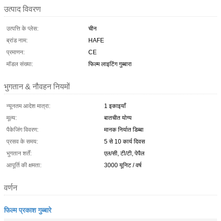
उत्पाद विवरण
उत्पत्ति के प्लेस:
चीन
ब्रांड नाम:
HAFE
प्रमाणन:
CE
मॉडल संख्या:
फिल्म लाइटिंग गुब्बारा
भुगतान & नौवहन नियमों
न्यूनतम आदेश मात्रा:
1 इकाइयाँ
मूल्य:
बातचीत योग्य
पैकेजिंग विवरण:
मानक निर्यात डिब्बा
प्रसव के समय:
5 से 10 कार्य दिवस
भुगतान शर्तें:
एल/सी, टी/टी, पेपैल
आपूर्ति की क्षमता:
3000 यूनिट / वर्ष
वर्णन
फिल्म प्रकाश गुब्बारे