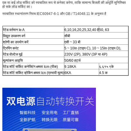
एक या कई लोड सर्किट को स्वचालित रूप से कनेक्ट करेगा, ताकि सामान्य बिजली की आपूर्ति सुनिश्चित
हो सके लोड सर्किट का।
स्वचालित स्थानांतरण स्विच IEC60947-6-1 और GB / T14048.11 के अनुरूप है
रेटेड वर्तमान Ie A
6,10,16,20,25,32,40 है
50, 63
विद्युत उपकरण वर्ग
सीबी
श्रेणी का उपयोग करें
एसी ~ 33 बी
ट्रिपिंग करंट
5 ~ 10In (टाइप C), 10 ~ 15In (टाइप D),
रेटेड वोल्टेज यूई
220V (2P), 380V (3P या 4P)
मूल्यांकन आवृत्ति
50/60 हर्ट्ज
रेटेड शॉर्ट सर्किट कनेक्टिंग क्षमता Icm (पीक)
9.18KA
६.६१५ ९के
रेटेड शॉर्ट सर्किट ब्रेकिंग क्षमता Icn (प्रभावी मूल्य)
6KA
4.5 क