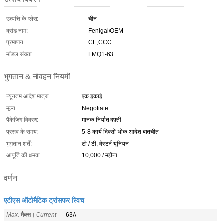
उत्पत्ति के प्लेस:
चीन
ब्रांड नाम:
Fenigal/OEM
प्रमाणन:
CE,CCC
मॉडल संख्या:
FMQ1-63
भुगतान & नौवहन नियमों
न्यूनतम आदेश मात्रा:
एक इकाई
मूल्य:
Negotiate
पैकेजिंग विवरण:
मानक निर्यात दफ़्ती
प्रसव के समय:
5-8 कार्य दिवसों थोक आदेश बातचीत
भुगतान शर्तें:
टी / टी, वेस्टर्न यूनियन
आपूर्ति की क्षमता:
10,000 / महीना
वर्णन
एटीएस ऑटोमैटिक ट्रांसफर स्विच
Max.
मैक्स।
Current
63A