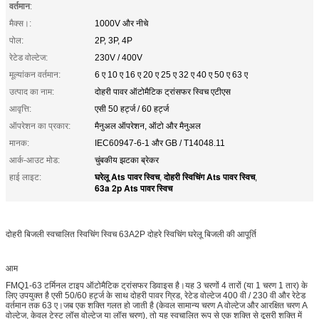
वर्तमान
:
मैक्स।:
1000V और नीचे
पोल:
2P, 3P, 4P
रेटेड वोल्टेज:
230V / 400V
मूल्यांकन वर्तमान:
6 ए 10 ए 16 ए 20 ए 25 ए ​​32 ए 40 ए 50 ए 63 ए
उत्पाद का नाम:
दोहरी पावर ऑटोमैटिक ट्रांसफर स्विच एटीएस
आवृत्ति:
एसी 50 हर्ट्ज / 60 हर्ट्ज
ऑपरेशन का प्रकार:
मैनुअल ऑपरेशन, ऑटो और मैनुअल
मानक:
IEC60947-6-1 और GB / T14048.11
आर्क-आउट मोड:
चुंबकीय झटका ब्रेकर
घरेलू Ats पावर स्विच
दोहरी स्विचिंग Ats पावर स्विच
हाई लाइट:
,
,
63a 2p Ats पावर स्विच
दोहरी बिजली स्वचालित स्विचिंग स्विच 63A2P दोहरे स्विचिंग घरेलू बिजली की आपूर्ति
आम
FMQ1-63 टर्मिनल टाइप ऑटोमैटिक ट्रांसफर डिवाइस है।यह 3 चरणों 4 तारों (या 1 चरण 1 तार) के
लिए उपयुक्त है एसी 50/60 हर्ट्ज के साथ दोहरी पावर ग्रिड, रेटेड वोल्टेज 400 वी / 230 वी और रेटेड
वर्तमान तक 63 ए।जब एक शक्ति गलत हो जाती है (केवल सामान्य चरण A वोल्टेज और आरक्षित चरण A
वोल्टेज, केवल टेस्ट लॉस वोल्टेज या लॉस चरण), तो यह स्वचालित रूप से एक शक्ति से दूसरी शक्ति में