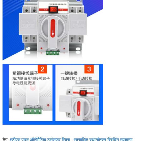
एटीएस पावर ऑटोमैटिक ट्रांसफर स्विच
स्वचालित स्थानांतरण स्विचिंग उपकरण
टैग:
,
,