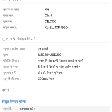
उत्पत्ति के प्लेस:
चीन
ब्रांड नाम:
Chint
प्रमाणन:
CE,CCC
मॉडल संख्या:
XL-21, JXF, GGD
भुगतान & नौवहन नियमों
न्यूनतम आदेश मात्रा:
एक इकाई
मूल्य:
USD20~USD200
पैकेजिंग विवरण:
मानक निर्यात दफ़्ती / टोकरा लकड़ी के बक्से
प्रसव के समय:
5-8 कार्य दिवसों या थोक आदेश बातचीत
भुगतान शर्तें:
टी / टी, वेस्टर्न यूनियन
आपूर्ति की क्षमता:
300pcs / माह
वर्णन
विद्युत वितरण बॉक्स
सामग्री:
स्टेनलेस स्टील