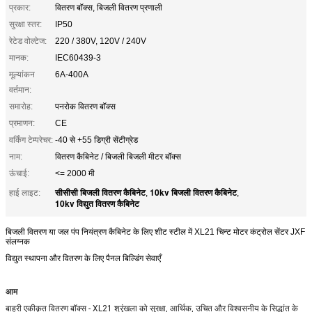
प्रकार:
वितरण बॉक्स, बिजली वितरण प्रणाली
सुरक्षा स्तर:
IP50
रेटेड वोल्टेज:
220 / 380V, 120V / 240V
मानक:
IEC60439-3
मूल्यांकन
6A-400A
वर्तमान:
समारोह:
पनरोक वितरण बॉक्स
प्रमाणन:
CE
वर्किंग टेम्परेचर:
-40 से +55 डिग्री सेंटीग्रेड
नाम:
वितरण कैबिनेट / बिजली बिजली मीटर बॉक्स
ऊंचाई:
<= 2000 मी
सीसीसी बिजली वितरण कैबिनेट
10kv बिजली वितरण कैबिनेट
हाई लाइट:
,
,
10kv विद्युत वितरण कैबिनेट
बिजली वितरण या जल पंप नियंत्रण कैबिनेट के लिए शीट स्टील में XL21 चिन्ट मोटर कंट्रोल सेंटर JXF
संलग्नक
विद्युत स्थापना और वितरण के लिए पैनल बिल्डिंग सेवाएँ
आम
बाहरी एकीकृत वितरण बॉक्स - XL21 श्रृंखला को सुरक्षा, आर्थिक, उचित और विश्वसनीय के सिद्धांत के