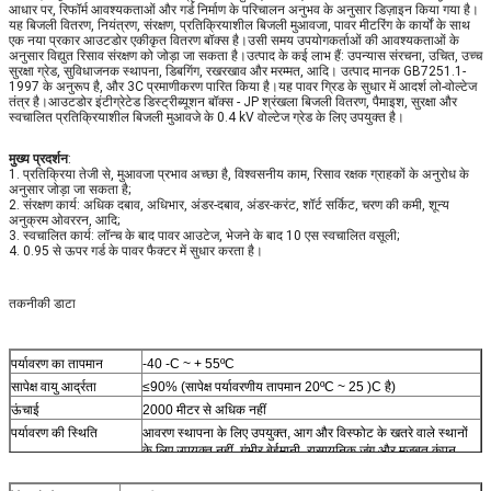
आधार पर, रिफॉर्म आवश्यकताओं और गर्ड निर्माण के परिचालन अनुभव के अनुसार डिज़ाइन किया गया है।
यह बिजली वितरण, नियंत्रण, संरक्षण, प्रतिक्रियाशील बिजली मुआवजा, पावर मीटरिंग के कार्यों के साथ
एक नया प्रकार आउटडोर एकीकृत वितरण बॉक्स है।उसी समय उपयोगकर्ताओं की आवश्यकताओं के
अनुसार विद्युत रिसाव संरक्षण को जोड़ा जा सकता है।उत्पाद के कई लाभ हैं: उपन्यास संरचना, उचित, उच्च
सुरक्षा ग्रेड, सुविधाजनक स्थापना, डिबगिंग, रखरखाव और मरम्मत, आदि। उत्पाद मानक GB7251.1-
1997 के अनुरूप है, और 3C प्रमाणीकरण पारित किया है।यह पावर ग्रिड के सुधार में आदर्श लो-वोल्टेज
तंत्र है।आउटडोर इंटीग्रेटेड डिस्ट्रीब्यूशन बॉक्स - JP श्रंखला बिजली वितरण, पैमाइश, सुरक्षा और
स्वचालित प्रतिक्रियाशील बिजली मुआवजे के 0.4 kV वोल्टेज ग्रेड के लिए उपयुक्त है।
मुख्य प्रदर्शन
:
1. प्रतिक्रिया तेजी से, मुआवजा प्रभाव अच्छा है, विश्वसनीय काम, रिसाव रक्षक ग्राहकों के अनुरोध के
अनुसार जोड़ा जा सकता है;
2. संरक्षण कार्य: अधिक दबाव, अधिभार, अंडर-दबाव, अंडर-करंट, शॉर्ट सर्किट, चरण की कमी, शून्य
अनुक्रम ओवररन, आदि;
3. स्वचालित कार्य: लॉन्च के बाद पावर आउटेज, भेजने के बाद 10 एस स्वचालित वसूली;
4. 0.95 से ऊपर गर्ड के पावर फैक्टर में सुधार करता है।
तकनीकी डाटा
पर्यावरण का तापमान
-40 -C ~ + 55ºC
सापेक्ष वायु आर्द्रता
≤90% (सापेक्ष पर्यावरणीय तापमान 20ºC ~ 25 )C है)
ऊंचाई
2000 मीटर से अधिक नहीं
पर्यावरण की स्थिति
आवरण स्थापना के लिए उपयुक्त, आग और विस्फोट के खतरे वाले स्थानों
के लिए उपयुक्त नहीं, गंभीर बेईमानी, रासायनिक जंग और मजबूत कंपन
स्थापना स्थान
जमीन के ऊर्ध्वाधर में झुकाव 5 डिग्री से अधिक नहीं है