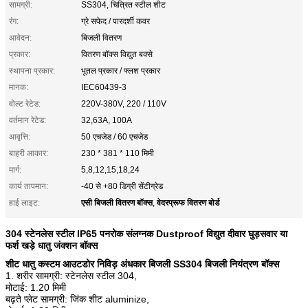
सामग्री:
SS304, चित्रित स्टील शीट
रंग:
ग्रे सफेद / पारदर्शी कवर
आवेदन:
बिजली वितरण
प्रकार:
वितरण बॉक्स विद्युत बक्से
स्थापना प्रकार:
भूतल प्रकार / फ्लश प्रकार
मानक:
IEC60439-3
वोल्ट रेटेड:
220V-380V, 220 / 110V
वर्तमान रेटेड:
32,63A, 100A
आवृत्ति:
50 एचजेड / 60 एचजेड
बाहरी आकार:
230 * 381 * 110 मिमी
मार्ग:
5,8,12,15,18,24
कार्य तापमान:
-40 से +80 डिग्री सेंटीग्रेड
एसी बिजली वितरण बॉक्स
वेदरप्रूफ वितरण बोर्ड
हाई लाइट:
,
304 स्टेनलेस स्टील IP65 पनरोक संलग्नक Dustproof विद्युत दीवार घुड़सवार या
फर्श खड़े धातु जंक्शन बॉक्स
शीट धातु कस्टम आउटडोर निविड़ अंधकार बिजली SS304 बिजली नियंत्रण बॉक्स
1. शरीर सामग्री: स्टेनलेस स्टील 304,
मोटाई: 1.20 मिमी
बढ़ते प्लेट सामग्री: जिंक शीट aluminize,