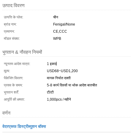
उत्पाद विवरण
उत्पत्ति के प्लेस:
चीन
ब्रांड नाम:
Fenigal/None
प्रमाणन:
CE,CCC
मॉडल संख्या:
WPB
भुगतान & नौवहन नियमों
न्यूनतम आदेश मात्रा:
1 इकाई
मूल्य:
USD68~USD1,200
पैकेजिंग विवरण:
मानक निर्यात दफ़्ती
प्रसव के समय:
5-8 कार्य दिवसों या थोक आदेश बातचीत
भुगतान शर्तें:
टी/टी
आपूर्ति की क्षमता:
1,000pcs / महीने
वर्णन
वेदरप्रूफ डिस्ट्रीब्यूशन बॉक्स