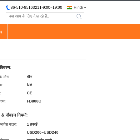
86-510-85163211-9:00~19:00
Hindi
search
ोध
 विवरण:
के प्लेस:
चीन
ाम:
NA
:
CE
ख्या:
FB800G
 & नौवहन नियमों:
 आदेश मात्रा:
1 इकाई
USD200~USD240