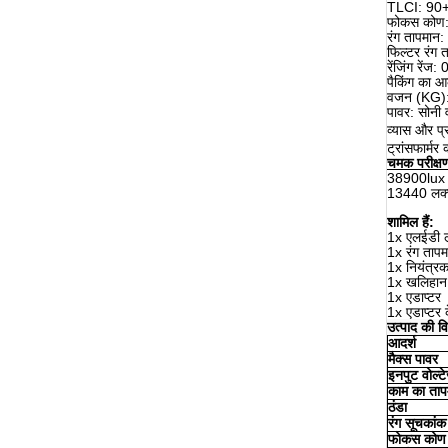
TLCI: 90
फोकस कोण:
रंग तापमान
फिल्टर रंग
रेंजिंग रें
पैकिंग का 
वजन (KG):
पावर: सोनी 
व्यास और प्
ट्रांसफार्म
चमक परीक्षण
38900lux 
13440 लक्
शामिल हैं:
1x एलईडी 
1x रंग ताप
1x नियंत्रक
1x खलिहान
1x एडाप्टर
1x एडाप्टर
उत्पाद की वि
आदर्श
मैक्स
पावर
इनपुट वोल्ट
काम का
ताप
ठंडा
रंग सूचकांक
फोकस
कोण