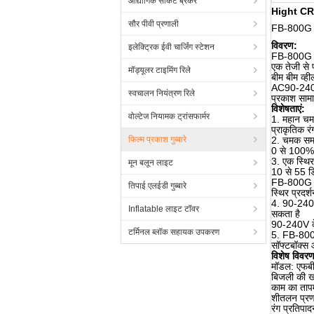
औद्योगिक सर्किट ब्रेकर
Hight CRI इ
सौर पीवी प्रणाली
FB-800G 8
विवरण:
इलेक्ट्रिक ईवी चार्जिंग स्टेशन
FB-800G एक
एक तेजी से 
मॉड्यूलर टाइमिंग रिले
बीम बीम व्
AC90-240 
स्वचालन नियंत्रण रिले
प्रकाश सामा
विशेषताएं:
वोल्टेज नियामक ट्रांसफार्मर
1. महान च
प्राकृतिक रं
फिल्म प्रकाश गुब्बारे
2. चमक समा
0 से 100%
3. एक स्थिर
मून बलून लाइट
10 से 55 डि
FB-800G एक
तिपाई एलईडी गुब्बारे
स्थिर प्रदर्
4. 90-240 व
Inflatable लाइट टॉवर
सकता है
90-240V के 
टर्मिनल ब्लॉक सहायक उपकरण
5. FB-800G
सॉफ्टबॉक्स
विशेष विवर
मॉडल: एफब
बिजली की
काम का ताप
शीतलन प्रणा
रंग प्रतिप