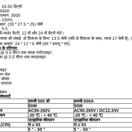
+
 10-55 डिग्री
: 5600
 तापमान: 3500
ज: 0-100%
आकार: (28 * 27.5 * 25) सेमी
 5.5
वी-माउंट बैटरी, 12 वी और 24 वी बैटरी पोर्ट।
रकाश की लंबाई: दो शिकंजा के बिना: 13.5 सेमी (यदि दो शिकंजा के साथ, व्यास 17 सेमी है),
र का आकार:
24 * 11 * 6 सेमी (एल * डब्ल्यू * एच)
 के परिणाम:
@ 0.5 मीटर तक चमक स्पॉटलाइट;
स @ 0.5 मीटर तक फ्लडलाइट
लाइट
मान जेल
 बॉक्स
 दरवाजा
 केबल
शेषताएँ:
एफसी 500 डी
एफसी-500A
50W
50W
ेज
AC90-260V
AC90-260V / DC12-24V
मान
-20 ℃ - + 40 ℃
-20 ℃ - + 40 ℃
प्राकृतिक
शीतलन
प्राकृतिक
शीतलन
(CRI)
रा
≥
93
रा
≥
93
5 ° - 50 °
5 ° - 50 °