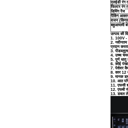
एलईडी
रंग 
फिल्टर रंग 
डिमिंग रेंज
पैकिंग आका
वजन (किग्र
बहुआयामी ब
उत्पाद की वि
1. 100V 
2. नवीनतम ए
प्रदान करता
3. पीडब्लूए
4. उच्च चम
5. पूर्ण धात
6. कोई पंखा
7. पेशेवर क
8. कार 12 व
9. मानक ड
10. आठ पत्
11. एफसी श
12. एफबी स
13.
डबल ल