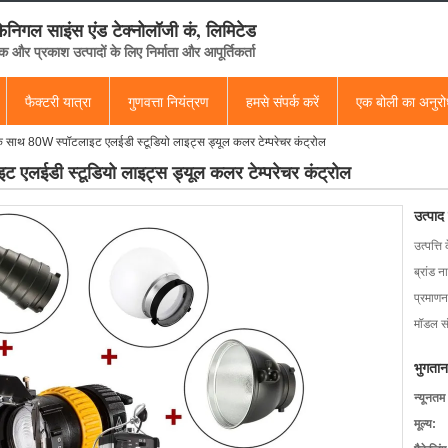
फेनिगल साइंस एंड टेक्नोलॉजी कं, लिमिटेड
क और प्रकाश उत्पादों के लिए निर्माता और आपूर्तिकर्ता
फैक्टरी यात्रा
गुणवत्ता नियंत्रण
हमसे संपर्क करें
एक बोली का अनुर
े साथ 80W स्पॉटलाइट एलईडी स्टूडियो लाइट्स ड्यूल कलर टेम्परेचर कंट्रोल
 एलईडी स्टूडियो लाइट्स ड्यूल कलर टेम्परेचर कंट्रोल
उत्पाद
उत्पत्ति 
ब्रांड न
प्रमाणन
मॉडल सं
भुगतान
न्यूनतम
मूल्य: