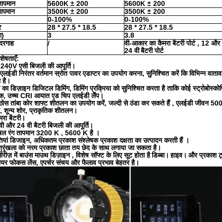
तापमान
5600K
±
200
5600K
±
200
तापमान
3500K
±
200
3500K
±
200
0-100%
0-100%
र
28 * 27.5 * 18.5
28 * 27.5 * 18.5
ा)
3
3.8
ंदरगाह
/
वी-आकार का कैमरा बैटरी
पोर्ट
, 12 और
24 वी
बैटरी पोर्ट
शेषताएँ:
- 240V
एसी
बिजली की आपूर्ति।
लईडी निरंतर वर्तमान स्रोत पावर एडाप्टर का उपयोग करना, सुनिश्चित करें कि विभिन्न वा
 है।
म का डिज़ाइन डिजिटल डिमिंग, डिमिंग प्रक्रिया को सुनिश्चित करता है ताकि कोई स्ट्रोबोस्क
क, उच्च
CRI
आयात
एड
चिप एलईडी लैंप।
ु ठोस तांबा कोर शाफ्ट शीतलन का उपयोग करें, जल्दी से
ठंडा
कर सकते हैं
,
एलईडी जीवन 5000
, शून्य शोर, प्राकृतिक शीतलन।
ैमरा बैटरी।
ी और 24 वी बैटरी बिजली की आपूर्ति।
बल रंग तापमान 3200
K
, 5600
K है
।
तियां डिजाइन, अधिकतम प्रकाश संश्लेषक
प्रकाश
दक्षता का
उत्पादन करती हैं
।
्रृंखला को नरम प्रकाश छाता तय छेद के साथ लगाया जा सकता है।
ीरीज़
में
बाउंस माउथ
डिज़ाइन
,
विशेष सॉफ्ट के
लिए सूट
होता है
डिब्बा।
हाइव।
और प्रकाश ट
ेयर फोकस
लेंस, एपर्चर संचय और फैलाव प्रभाव बेहतर है।