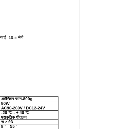
 लंबाई: 19.5 सेमी।
अमेरिकन प्लान-800g
80W
AC90-260V / DC12-24V
-20 ℃ - + 40 ℃
प्राकृतिक
शीतलन
रा
≥
93
8 ° - 55 °