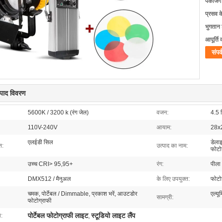
पैकेजिं
प्रसव 
भुगतान शर
आपूर्ति 
संपर्
त्पाद विवरण
5600K / 3200 k (रंग जेल)
वजन:
4.5 क
110V-240V
आयाम:
28x
एलईडी सिल
डेला
त:
उत्पाद का नाम:
फोटो
उच्च CRI> 95,95+
रंग:
पीला
DMX512 / मैनुअल
के लिए उपयुक्त:
फोटोग
चमक, पोर्टेबल / Dimmable, प्रकाश भरें, आउटडोर
एल्यू
सामग्री:
फोटोग्राफी
पोर्टेबल फोटोग्राफी लाइट
स्टूडियो लाइट लैंप
ा:
,