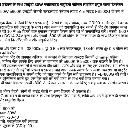
ंडेक्स के साथ एलईडी 80W स्पॉटलाइट स्टूडियो पोर्टेबल लाइटिंग ड्यूल कलर टेम्परेचर
0W 5600K एलईडी रोशनी फ्लडलाइट फ्रेज़ल लाइट Arri लाइट FB800G के रूप में
 कैमरा वीडियो निरंतर प्रकाश है, जिसमें शानदार चमक, उच्च CRI90 + और एक स्थिर कार्
प्राकृतिक गर्मी लंपटता के साथ।
आप चमक को समायोजित कर सकते हैं और रंग तापमान बदल 
हील को 10 से 55 डिग्री तक घुमाकर प्रकाश किरण कोण को भी समायोजित करें।
एफबी -800 ज
/ DC14-24V द्वारा।
और एफबी -800 जी को बोवेन के मानक माउंट के साथ डिज़ाइन किया
न, जैसे कि सॉफ्टबॉक्स और मधुकोश ग्रिड
मक और उच्च CRI, 38900lux @ 0.5m तक स्पॉटलाइट;
13440 लक्स @ 0.5 मीटर तक
ग की विशेषता
योज्य और रंग तापमान अस्थिर: से बदलने के लिए एक अल्ट्रा चिकनी dimmer पहिया
;
शामिल जेल आपके लिए अपने रंग तापमान को 5600K से 3500k तक बदलने के लिए है।
 गर्मी लंपटता प्रणाली में समायोज्य बीम कोण: स्पॉट और बाढ़ के लिए एक समायोज्य बीम कोण प
ग्री कास्ट से कहीं भी आपका प्रकाश।
चाहे आप आकार-आधारित प्रकाश व्यवस्था या पोर्ट्रेट 
 वास्तविकता में अपनी दृष्टि को चालू करने के लिए सही उपकरण है।
FB-800G की तेजी से ग
शन सुनिश्चित करते हुए, एक मूक तांबे की गर्मी पाइप के साथ गर्मी सिंक बनाया गया।
ी पावर विकल्प: एफबी -800 जी बिजली समाधान की एक विस्तृत श्रृंखला का समर्थन करता ह
भीतर बैटरी, सोनी वी-माउंट बैटरी या अन्य विकल्प भी उपलब्ध हैं।
 को बोवेन के मानक माउंट के साथ डिज़ाइन किया गया है, ताकि आप अपने प्रकार के प्रकाश
 और मधुकोश ग्रिड
ण:
ी -800 जी
 खपत: 80W
मान: -20-40
ली: प्राकृतिक गर्मी लंपटता
ादन सूचकांक (CRI): 90+