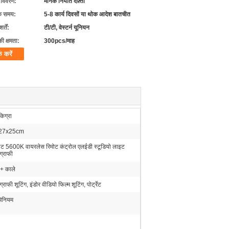
ग विवरण:
मानक निर्यात दफ़्ती
के समय:
5-8 कार्य दिवसों या थोक आदेश बातचीत
्तें:
टी/टी, वेस्टर्न यूनियन
की क्षमता:
300pcs/माह
क करें
िग्रा
27x25cm
इट 5600K वायरलेस रिमोट कंट्रोल एलईडी स्टूडियो लाइट
ग्राफी
 + काले
्राफी शूटिंग, इंडोर वीडियो फिल्म शूटिंग, पोर्ट्रेट
मिनियम