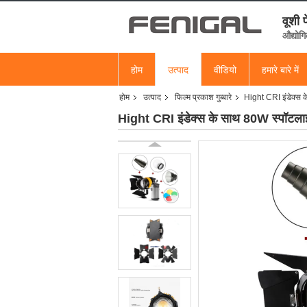
वूशी 
औद्योगि
होम
उत्पाद
वीडियो
हमारे बारे में
होम
उत्पाद
फिल्म प्रकाश गुब्बारे
Hight CRI इंडेक्स क
Hight CRI इंडेक्स के साथ 80W स्पॉटलाइट