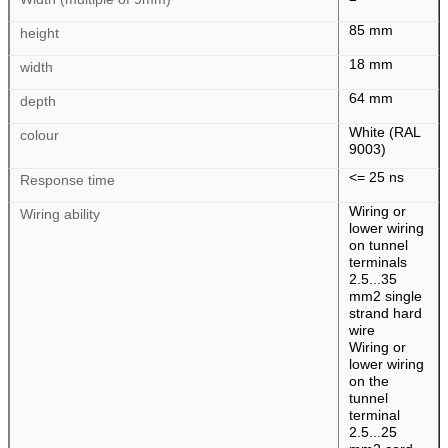
85 mm
height
18 mm
width
64 mm
depth
White (RAL
colour
9003)
<= 25 ns
Response time
Wiring or
Wiring ability
lower wiring
on tunnel
terminals
2.5...35
mm2 single
strand hard
wire
Wiring or
lower wiring
on the
tunnel
terminal
2.5...25