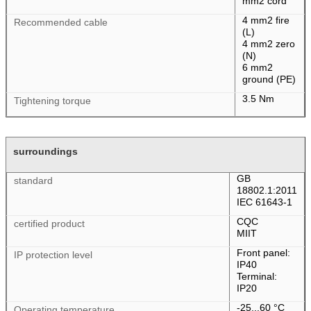
mm2 cord
4 mm2 fire
Recommended cable
(L)
4 mm2 zero
(N)
6 mm2
ground (PE)
3.5 Nm
Tightening torque
surroundings
GB
standard
18802.1:2011
IEC 61643-1
CQC
certified product
MIIT
Front panel:
IP protection level
IP40
Terminal:
एक संदेश छोड़ें
IP20
-25...60 °C
Operating temperature