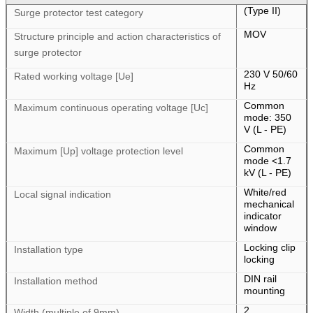
(Type II)
Surge protector test category
MOV
Structure principle and action characteristics of
surge protector
230 V 50/60
Rated working voltage [Ue]
Hz
Common
Maximum continuous operating voltage [Uc]
mode: 350
V (L - PE)
Common
Maximum [Up] voltage protection level
mode <1.7
kV (L - PE)
White/red
Local signal indication
mechanical
indicator
window
Locking clip
Installation type
locking
DIN rail
Installation method
mounting
2
Width (multiple of 9mm)