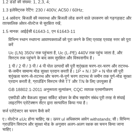
1.2 डंडों की संख्या: 1, 2,3, 4;
1.3 इलेक्ट्रिक रेटिंग: 230 / 400V, AC50 / 60Hz;
1.4 आवेदन: बिजली की व्यवस्था और बिजली लोड करने वाले उपकरण को गड़गड़ाहट और
तात्कालिक ओवर-वोल्टेज से सुरक्षित रखें;
1.5 मानक: आईईसी 61643-1, एन 61643-11
विभिन्न स्थान स्थापना आवश्यकताओं को पूरा करने के लिए प्रवाह प्रवाह स्तर को पूरा
करें
Uc (LN) 350V तक पहुंचता है, Uc (L-PE) 440V तक पहुंच जाता है, और
सिस्टम तक पहुंचने के बाद काम सुरक्षित और विश्वसनीय है।
1 पी / 2 पी / 3 पी / 4 पी पोल उत्पादों की पूरी श्रृंखला चरण-दर-चरण और तटस्थ-
से-जमीन सामान्य मोड सुरक्षा प्रदान करती है।
1P + N / 3P + N पोल की पूरी
श्रृंखला चरण-से-तटस्थ और चरण-से-पूर्ण चरण तटस्थ से जमीन तक पूर्ण-मोड सुरक्षा
प्रदान करती है, ग्राउंडिंग सिस्टम जैसे TT और TN के लिए उपयुक्त है
GB 18802.1-2011 अनुरूपता मूल्यांकन, CQC व्यापक प्रमाणीकरण
एसपीडी और बैकअप सुरक्षा सर्किट ब्रेकर के बीच सहयोग संबंध पूरी तरह से शंघाई
लाइटनिंग प्रोटेक्शन सेंटर द्वारा सत्यापित किया गया है।
सर्ज प्रोटेक्टर का चयन कैसे करें
ए।
वोल्टेज ≤Uc होना चाहिए;
ख।
ऊपर ul अधिकतम आवेग withstands;
सी।
विभिन्न
ग्राउंडिंग सिस्टम और सुरक्षा मोड के अनुसार अलग-अलग रक्षक का चयन किया जाना
चाहिए।