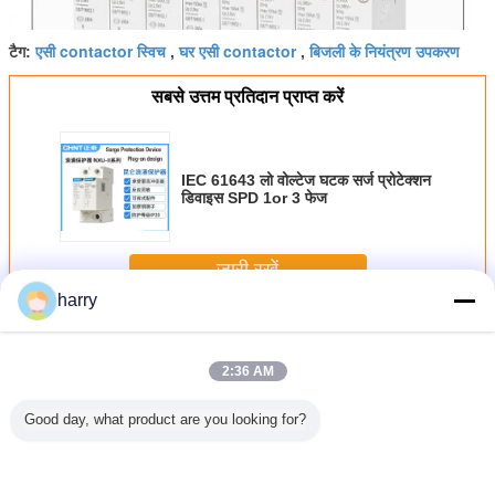
एसी contactor स्विच
घर एसी contactor
बिजली के नियंत्रण उपकरण
टैग:
,
,
सबसे उत्तम प्रतिदान प्राप्त करें
IEC 61643 लो वोल्टेज घटक सर्ज प्रोटेक्शन
डिवाइस SPD 1or 3 फेज
जारी रखें
harry
स्वचालन नियंत्रण रिले
अधिक
2:36 AM
Good day, what product are you looking for?
बटन स्विच
5 रंग औद्योगिक विद्युत
फ्लश हेड पुश बटन
मैनुअल इलेक्ट्रिक एसी
औद्योगिक 
 विद्युत
नियंत्रण संकेतक लैंप
स्विच प्रबुद्ध, पुश बटन
400VAC 63A 2 पोल
स्विच संके
रबुद्ध फ्लश
बजर 12 वी 24 वी
लाइट स्विच वैकल्पिक
3 पोल मॉड्यूलर
NP2 प्रबुद्ध