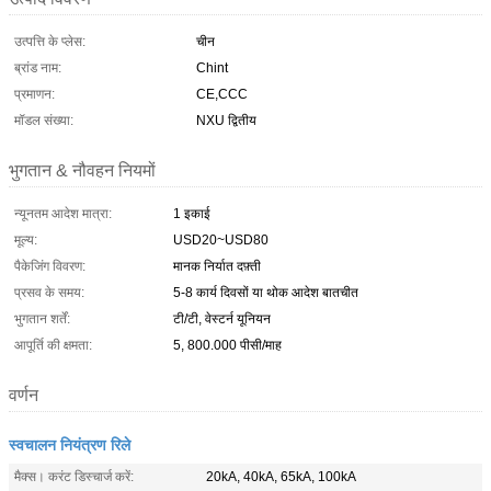
उत्पत्ति के प्लेस:
चीन
ब्रांड नाम:
Chint
प्रमाणन:
CE,CCC
मॉडल संख्या:
NXU द्वितीय
भुगतान & नौवहन नियमों
न्यूनतम आदेश मात्रा:
1 इकाई
मूल्य:
USD20~USD80
पैकेजिंग विवरण:
मानक निर्यात दफ़्ती
प्रसव के समय:
5-8 कार्य दिवसों या थोक आदेश बातचीत
भुगतान शर्तें:
टी/टी, वेस्टर्न यूनियन
आपूर्ति की क्षमता:
5, 800.000 पीसी/माह
वर्णन
स्वचालन नियंत्रण रिले
मैक्स। करंट डिस्चार्ज करें:
20kA, 40kA, 65kA, 100kA