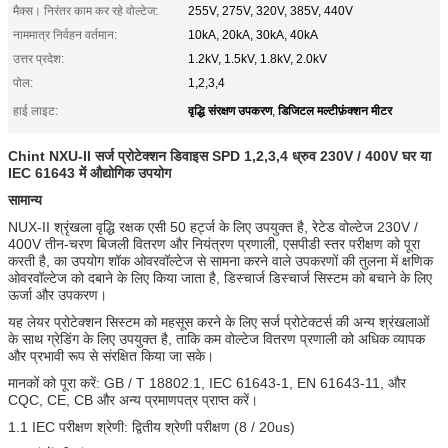
मैक्स। निरंतर काम कर रहे वोल्टेज:
255V, 275V, 320V, 385V, 440V
नाममात्र निर्वहन वर्तमान:
10kA, 20kA, 30kA, 40kA
उत्तर प्रदेश:
1.2kV, 1.5kV, 1.8kV, 2.0kV
पोल:
1,2,3,4
वृद्धि संरक्षण उपकरण
डिजिटल मल्टीफ़ंक्शन मीटर
हाई लाइट:
,
Chint NXU-II सर्ज प्रोटेक्शन डिवाइस SPD 1,2,3,4 ध्रुव 230V / 400V घर या
IEC 61643 में औद्योगिक उपयोग
सामान्य
NUX-II श्रृंखला वृद्धि रक्षक एसी 50 हर्ट्ज के लिए उपयुक्त है, रेटेड वोल्टेज 230V /
400V तीन-चरण बिजली वितरण और नियंत्रण प्रणाली, एसपीडी स्तर परीक्षण को पूरा
करती है, का उपयोग शॉक ओवरवॉल्टेज से सामना करने वाले उपकरणों की तुलना में क्षणिक
ओवरवॉल्टेज को दबाने के लिए किया जाता है, डिस्चार्ज डिस्चार्ज सिस्टम को बचाने के लिए
ऊर्जा और उपकरण।
यह लेयर प्रोटेक्शन सिस्टम को महसूस करने के लिए सर्ज प्रोटेक्टर्स की अन्य श्रंखलाओं
के साथ ग्रेडिंग के लिए उपयुक्त है, ताकि कम वोल्टेज वितरण प्रणाली को अधिक व्यापक
और प्रभावी रूप से संरक्षित किया जा सके।
मानकों को पूरा करें: GB / T 18802.1, IEC 61643-1, EN 61643-11, और
CQC, CE, CB और अन्य प्रमाणपत्र प्राप्त करें।
1.1 IEC परीक्षण श्रेणी: द्वितीय श्रेणी परीक्षण (8 / 20us)