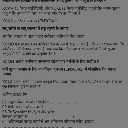
क्लासिक रेंज हिस्टोरिकल टेलीमेकनिक फॉर्मेट दुनिया भर में बहुत लोकप्रिय है
XCKM (3 केबल प्रविष्टियाँ) और XCKL (1 केबल प्रविष्टि) बहुउद्देशीय मध्यम शुल्क
धातु शरीर उत्पादों के लिए एक अच्छा और बेहतर विकल्प हैं
XCKS प्लास्टिक प्रारूप (EN50041)
लघु श्रेणी के लघु प्रारूप में लघु श्रेणी के उत्पाद
अंतरिक्ष बाधाओं के साथ कठोर पर्यावरण मशीनों के लिए आदर्श
XCMD एक ही हेड्स को कॉम्पैक्ट रेंज के रूप में साझा करता है, और सकारात्मक ओपनिंग
कॉन्टैक्ट्स की पेशकश करता है, यहां तक ​​कि स्नैप एक्शन संस्करणों में भी जो सुरक्षा
अनुप्रयोगों में उपयोग की अनुमति देते हैं
XCMN अखंड प्लास्टिक संस्करण दोहरावदार मशीनों के लिए समर्पित है
भारी शुल्क उपयोग के लिए मानकीकृत प्रारूप (EN50041) में औद्योगिक रेंज रोबस्ट
उत्पाद
XCKJ अपनी श्रेणी में सबसे मजबूत सिर, सकारात्मक संपर्क स्नैप और प्लग-इन बॉडी का
एक निश्चित प्रदान करता है
अधिक उत्पाद रेंज
01 सद्भाव नियंत्रण और सिग्नलिंग ........................
02 मैगेलिस छोटे और उन्नत पैनल ..............।
03 TeSys मोटर नियंत्रण और सुरक्षा
वितरण प्रणाली के ......................................।
04 अल्टिस्टार्ट सॉफ्ट स्टार्टर्स और अल्टिवार वैरिएबल स्पीड ड्राइव
……………………………………। ...........