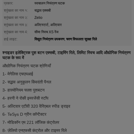
प्रकार:
स्वचालन नियंत्रण घटक
श्रृंखला का नाम १:
सद्भाव एक्सबी
श्रृंखला का नाम २:
Zelio
श्रृंखला का नाम ३:
अल्टिस्टार्ट, अल्टिवार
श्रृंखला का नाम 4:
सीमा स्विच XS रेंज
विद्युत नियंत्रण उपकरण
चरण विफलता सुरक्षा रिले
हाई लाइट:
,
श्नाइडर इलेक्ट्रिक पुश बटन एक्सबी, टाइमिंग रिले, लिमिट स्विच आदि औद्योगिक नियंत्रण
घटक के रूप में
औद्योगिक नियंत्रण घटक श्रेणियाँ
1- मेगेलिस एचएमआई
2- सद्भाव अनुकूलन किंवदंती पैनल
3- हारमोनियम फ्लश पुशबटन
4- हरनी ने रोकी इमरजेंसी स्टॉप
5- अल्टिवार एटीवी 320 वैरिएबल स्पीड ड्राइव
6- TeSys D ग्रीन कॉन्टैक्टर
7- मोडिकॉन एम 221 लॉजिक कंट्रोलर
8- ज़ेलियो एनएफसी कंट्रोल और टाइमर रिले