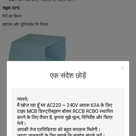
सद्भाव XPE
पैरों का स्विच
इष्टतम और यूनिवर्सल पैर स्विच
एक संदेश छोड़ें