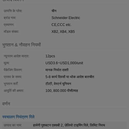
उत्पत्ति के प्लेस:
चीन
ब्रांड नाम:
Schneider Electric
प्रमाणन:
CE,CCC etc.
मॉडल संख्या:
XB2, XB4, XB5
भुगतान & नौवहन नियमों
न्यूनतम आदेश मात्रा:
12pcs
मूल्य:
USD3.6~USD1,000/unit
पैकेजिंग विवरण:
मानक निर्यात दफ़्ती
प्रसव के समय:
5-8 कार्य दिवसों या थोक आदेश बातचीत
भुगतान शर्तें:
टी/टी, वेस्टर्न यूनियन
आपूर्ति की क्षमता:
100, 800.000 पीसी/माह
वर्णन
स्वचालन नियंत्रण रिले
उत्पाद का नाम:
हार्मनी पुशबटन एक्सबी 2, ज़ेलियो टाइमिंग रिले, लिमिट स्विच